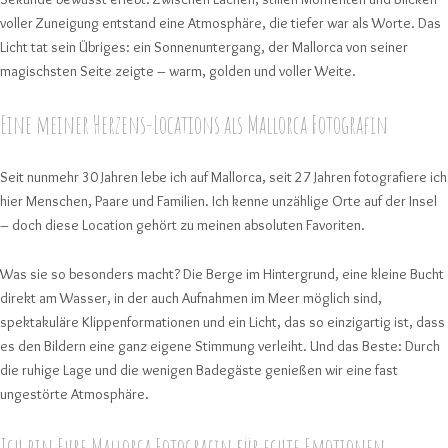
voller Zuneigung entstand eine Atmosphäre, die tiefer war als Worte. Das
Licht tat sein Übriges: ein Sonnenuntergang, der Mallorca von seiner
magischsten Seite zeigte – warm, golden und voller Weite.
Eine meiner Herzens-Locations als Mallorca Fotografin
Seit nunmehr 30 Jahren lebe ich auf Mallorca, seit 27 Jahren fotografiere ich
hier Menschen, Paare und Familien. Ich kenne unzählige Orte auf der Insel
– doch diese Location gehört zu meinen absoluten Favoriten.
Was sie so besonders macht? Die Berge im Hintergrund, eine kleine Bucht
direkt am Wasser, in der auch Aufnahmen im Meer möglich sind,
spektakuläre Klippenformationen und ein Licht, das so einzigartig ist, dass
es den Bildern eine ganz eigene Stimmung verleiht. Und das Beste: Durch
die ruhige Lage und die wenigen Badegäste genießen wir eine fast
ungestörte Atmosphäre.
Ich bin Eure Mallorca Fotografin für echte Emotionen