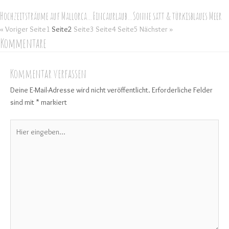
Hochzeitsträume auf Mallorca…Fincaurlaub…Sonne satt & türkisblaues Meer
« Voriger
Seite
1
Seite
2
Seite
3
Seite
4
Seite
5
Nächster »
Kommentare
Kommentar verfassen
Deine E-Mail-Adresse wird nicht veröffentlicht.
Erforderliche Felder
sind mit
*
markiert
Hier
eingeben…