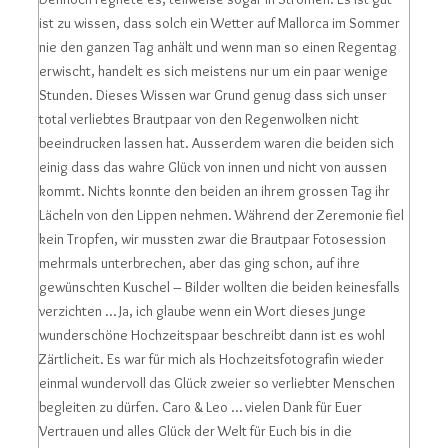
ist zu wissen, dass solch ein Wetter auf Mallorca im Sommer
nie den ganzen Tag anhält und wenn man so einen Regentag
erwischt, handelt es sich meistens nur um ein paar wenige
Stunden. Dieses Wissen war Grund genug dass sich unser
total verliebtes Brautpaar von den Regenwolken nicht
beeindrucken lassen hat. Ausserdem waren die beiden sich
einig dass das wahre Glück von innen und nicht von aussen
kommt. Nichts konnte den beiden an ihrem grossen Tag ihr
Lächeln von den Lippen nehmen. Während der Zeremonie fiel
kein Tropfen, wir mussten zwar die Brautpaar Fotosession
mehrmals unterbrechen, aber das ging schon, auf ihre
gewünschten Kuschel – Bilder wollten die beiden keinesfalls
verzichten … Ja, ich glaube wenn ein Wort dieses junge
wunderschöne Hochzeitspaar beschreibt dann ist es wohl
Zärtlicheit. Es war für mich als Hochzeitsfotografin wieder
einmal wundervoll das Glück zweier so verliebter Menschen
begleiten zu dürfen. Caro & Leo … vielen Dank für Euer
Vertrauen und alles Glück der Welt für Euch bis in die