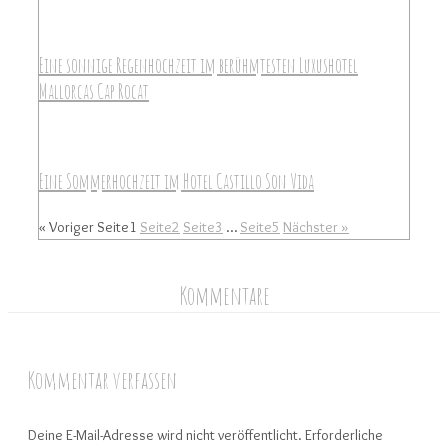
Eine sonnige Regenhochzeit im berühmtesten Luxushotel
Mallorcas Cap Rocat
Eine Sommerhochzeit im Hotel Castillo Son Vida
« Voriger
Seite
1
Seite
2
Seite
3
…
Seite
5
Nächster »
Kommentare
Kommentar verfassen
Deine E-Mail-Adresse wird nicht veröffentlicht.
Erforderliche