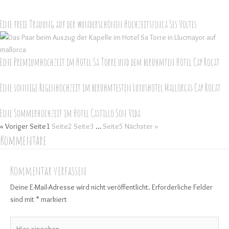
Eine freie Trauung auf der wunderschönen Hochzeitsfinca Ses Voltes
Eine Premiumhochzeit im Hotel Sa Torre und dem berühmten Hotel Cap Rocat
Eine sonnige Regenhochzeit im berühmtesten Luxushotel Mallorcas Cap Rocat
Eine Sommerhochzeit im Hotel Castillo Son Vida
« Voriger
Seite
1
Seite
2
Seite
3
…
Seite
5
Nächster »
Kommentare
Kommentar verfassen
Deine E-Mail-Adresse wird nicht veröffentlicht.
Erforderliche Felder
sind mit
*
markiert
Hier