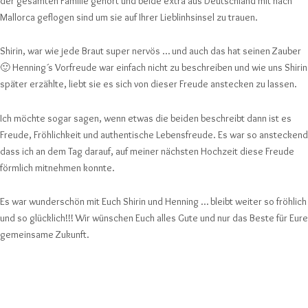
der gesamten Familie gehört und beide extra aus Deutschland mit nach
Mallorca geflogen sind um sie auf Ihrer Lieblinhsinsel zu trauen.
Shirin, war wie jede Braut super nervös … und auch das hat seinen Zauber
🙂 Henning´s Vorfreude war einfach nicht zu beschreiben und wie uns Shirin
später erzählte, liebt sie es sich von dieser Freude anstecken zu lassen.
Ich möchte sogar sagen, wenn etwas die beiden beschreibt dann ist es
Freude, Fröhlichkeit und authentische Lebensfreude. Es war so ansteckend
dass ich an dem Tag darauf, auf meiner nächsten Hochzeit diese Freude
förmlich mitnehmen konnte.
Es war wunderschön mit Euch Shirin und Henning … bleibt weiter so fröhlich
und so glücklich!!! Wir wünschen Euch alles Gute und nur das Beste für Eure
gemeinsame Zukunft.